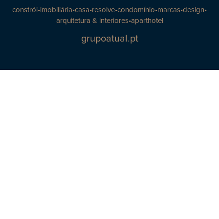
constrói
•
imobiliária
•
casa
•
resolve
•
condomínio
•
marcas
•
design
•
arquitetura & interiores
•
aparthotel
grupoatual.pt