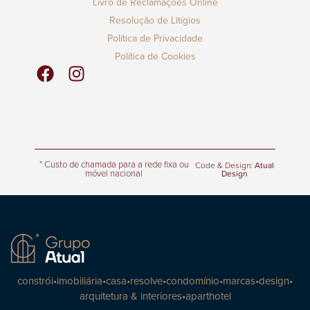
Livro de Reclamações Online
Resolução de Litígios
Política de Privacidade
Política de Cookies
* Custo de chamada para a rede fixa ou
Code & Design:
Atual
móvel nacional
Design
constrói
•
imobiliária
•
casa
•
resolve
•
condomínio
•
marcas
•
design
•
arquitetura & interiores
•
aparthotel