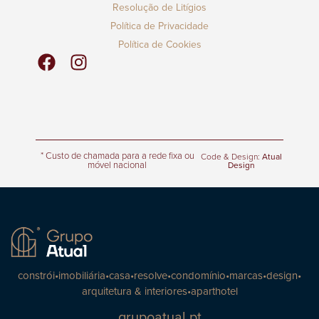
Resolução de Litígios
Política de Privacidade
Política de Cookies
* Custo de chamada para a rede fixa ou
Code & Design:
Atual
móvel nacional
Design
constrói
•
imobiliária
•
casa
•
resolve
•
condomínio
•
marcas
•
design
•
arquitetura & interiores
•
aparthotel
grupoatual.pt