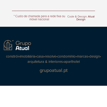
* Custo de chamada para a rede fixa ou
Code & Design:
Atual
móvel nacional
Design
constrói
•
imobiliária
•
casa
•
resolve
•
condomínio
•
marcas
•
design
•
arquitetura & interiores
•
aparthotel
grupoatual.pt