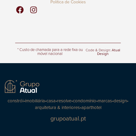
Política de Cookies
* Custo de chamada para a rede fixa ou
Code & Design:
Atual
móvel nacional
Design
constrói
•
imobiliária
•
casa
•
resolve
•
condomínio
•
marcas
•
design
•
arquitetura & interiores
•
aparthotel
grupoatual.pt