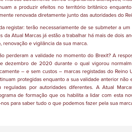
nuam a produzir efeitos no território britânico enquant
amente renovada diretamente junto das autoridades do Re
registar: terão necessariamente de se submeter a um pr
s da Atual Marcas já estão a trabalhar há mais de dois a
, renovação e vigilância da sua marca.
 não perderam a validade no momento do Brexit? A respo
de dezembro de 2020 durante o qual vigorou normalme
aticamente – e sem custos – marcas registadas do Reino 
ntinuam protegidas enquanto a sua validade anterior nã
 reguladas por autoridades diferentes. A Atual Marca
grama de formação que os habilita a lidar com esta no
te-nos para saber tudo o que podemos fazer pela sua marc