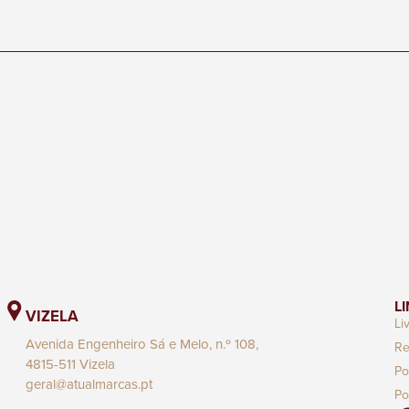
L
VIZELA
Li
Avenida Engenheiro Sá e Melo, n.º 108,
Re
4815-511 Vizela
Po
geral@atualmarcas.pt
Po