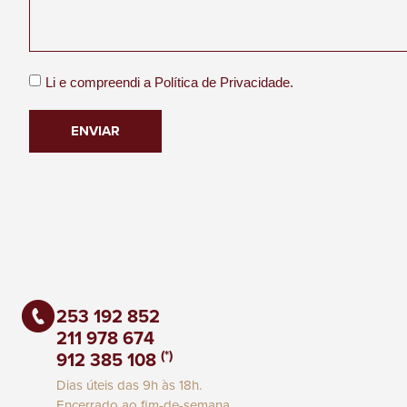
Li e compreendi a
Política de Privacidade.
ENVIAR
253 192 852
211 978 674
(*)
912 385 108
Dias úteis das 9h às 18h.
Encerrado ao fim-de-semana.