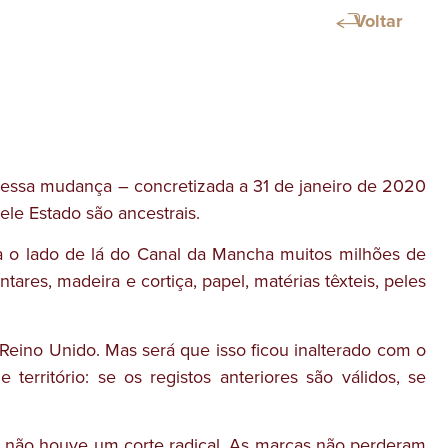
Voltar
 dessa mudança – concretizada a 31 de janeiro de 2020
le Estado são ancestrais.
ra o lado de lá do Canal da Mancha muitos milhões de
res, madeira e cortiça, papel, matérias têxteis, peles
Reino Unido. Mas será que isso ficou inalterado com o
erritório: se os registos anteriores são válidos, se
s não houve um corte radical. As marcas não perderam