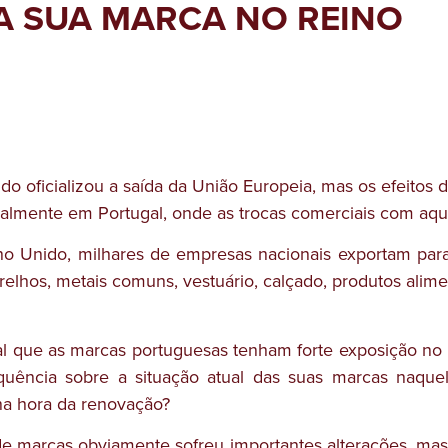
A SUA MARCA NO REINO
o oficializou a saída da União Europeia, mas os efeitos
palmente em Portugal, onde as trocas comerciais com aque
ino Unido, milhares de empresas nacionais exportam pa
hos, metais comuns, vestuário, calçado, produtos alimenta
l que as marcas portuguesas tenham forte exposição no 
ência sobre a situação atual das suas marcas naquele t
 na hora da renovação?
de marcas obviamente sofreu importantes alterações, ma