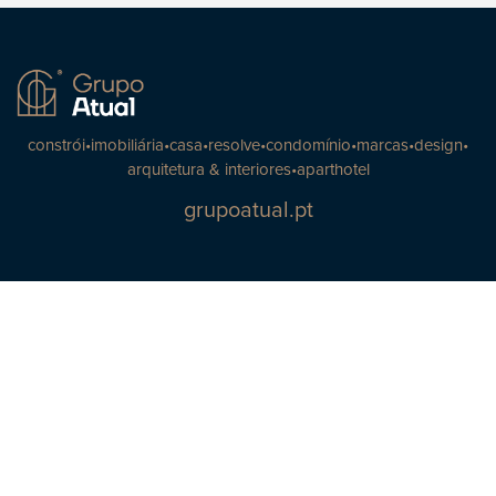
constrói
•
imobiliária
•
casa
•
resolve
•
condomínio
•
marcas
•
design
•
arquitetura & interiores
•
aparthotel
grupoatual.pt