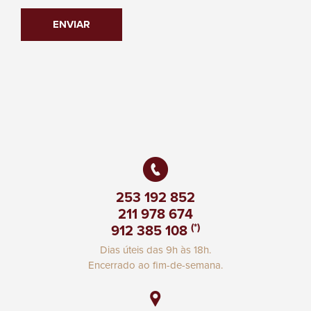
ENVIAR
253 192 852
211 978 674
(*)
912 385 108
Dias úteis das 9h às 18h.
Encerrado ao fim-de-semana.