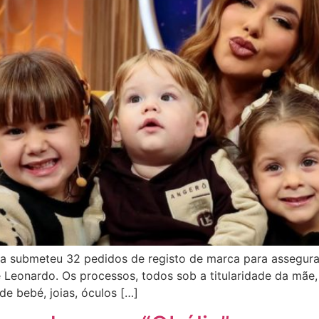
eca submeteu 32 pedidos de registo de marca para assegur
osé Leonardo. Os processos, todos sob a titularidade da mã
de bebé, joias, óculos […]