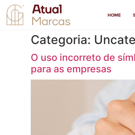
HOME
Categoria:
Uncate
O uso incorreto de sím
para as empresas