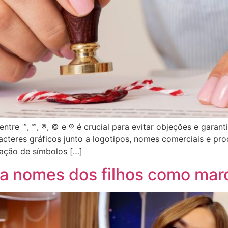
ntre ™, ℠, ®, © e ℗ é crucial para evitar objeções e garanti
cteres gráficos junto a logotipos, nomes comerciais e pro
nação de símbolos […]
sta nomes dos filhos como mar