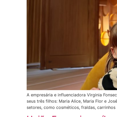
A empresária e influenciadora Virginia Fons
seus três filhos: Maria Alice, Maria Flor e J
setores, como cosméticos, fraldas, carrinhos 